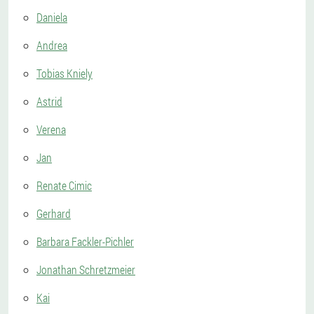
Daniela
Andrea
Tobias Kniely
Astrid
Verena
Jan
Renate Cimic
Gerhard
Barbara Fackler-Pichler
Jonathan Schretzmeier
Kai