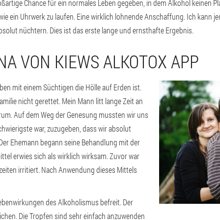
artige Chance für ein normales Leben gegeben, in dem Alkohol keinen Platz
wie ein Uhrwerk zu laufen. Eine wirklich lohnende Anschaffung. Ich kann j
bsolut nüchtern. Dies ist das erste lange und ernsthafte Ergebnis.
NA VON KIEWS ALKOTOX APP
en mit einem Süchtigen die Hölle auf Erden ist.
ilie nicht gerettet. Mein Mann litt lange Zeit an
herum. Auf dem Weg der Genesung mussten wir uns
chwierigste war, zuzugeben, dass wir absolut
. Der Ehemann begann seine Behandlung mit der
tel erwies sich als wirklich wirksam. Zuvor war
iten irritiert. Nach Anwendung dieses Mittels
ebenwirkungen des Alkoholismus befreit. Der
chen. Die Tropfen sind sehr einfach anzuwenden