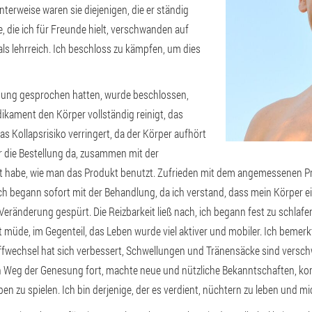
nterweise waren sie diejenigen, die er ständig
, die ich für Freunde hielt, verschwanden auf
als lehrreich. Ich beschloss zu kämpfen, um dies
ung gesprochen hatten, wurde beschlossen,
ikament den Körper vollständig reinigt, das
s Kollapsrisiko verringert, da der Körper aufhört
r die Bestellung da, zusammen mit der
t habe, wie man das Produkt benutzt. Zufrieden mit dem angemessenen Pre
begann sofort mit der Behandlung, da ich verstand, dass mein Körper ei
ränderung gespürt. Die Reizbarkeit ließ nach, ich begann fest zu schlafen
 müde, im Gegenteil, das Leben wurde viel aktiver und mobiler. Ich bemerk
ffwechsel hat sich verbessert, Schwellungen und Tränensäcke sind versch
 Weg der Genesung fort, machte neue und nützliche Bekanntschaften, ko
 zu spielen. Ich bin derjenige, der es verdient, nüchtern zu leben und mi